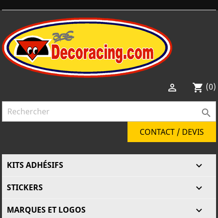
(0)

shopping_cart

CONTACT / DEVIS
KITS ADHÉSIFS

STICKERS

MARQUES ET LOGOS
