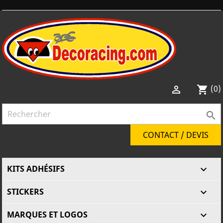
(0)

shopping_cart

CONTACT / DEVIS
KITS ADHÉSIFS

STICKERS

MARQUES ET LOGOS
