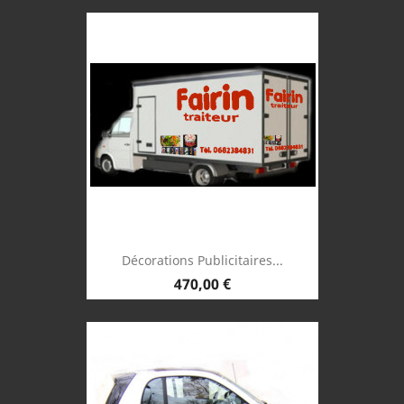
Décorations Publicitaires...
Prix
470,00 €