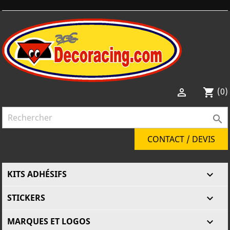
(0)

shopping_cart

CONTACT / DEVIS
KITS ADHÉSIFS

STICKERS

MARQUES ET LOGOS
