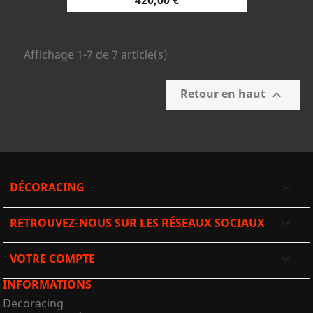
420,00 €
Affichage 1-7 de 7 article(s)
Retour en haut

DÉCORACING

RETROUVEZ-NOUS SUR LES RÉSEAUX SOCIAUX

VOTRE COMPTE

INFORMATIONS
Decoracing