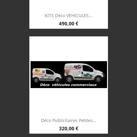
KITS Déco VEHICULES...
Prix
490,00 €
Déco Publicitaires Petites...
Prix
320,00 €