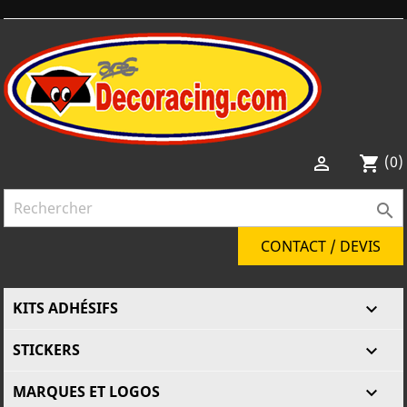
(0)

shopping_cart

CONTACT / DEVIS
KITS ADHÉSIFS

STICKERS

MARQUES ET LOGOS
