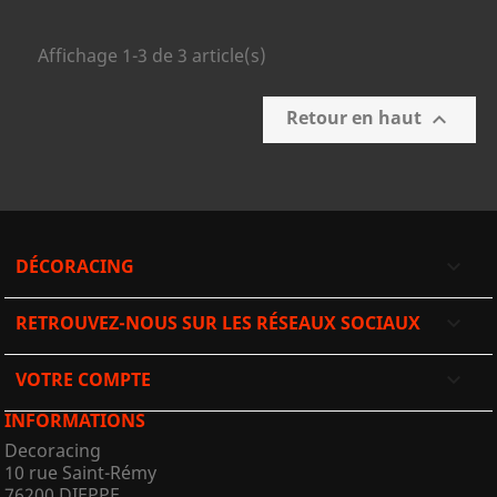
Affichage 1-3 de 3 article(s)
Retour en haut

DÉCORACING

RETROUVEZ-NOUS SUR LES RÉSEAUX SOCIAUX

VOTRE COMPTE

INFORMATIONS
Decoracing
10 rue Saint-Rémy
76200 DIEPPE