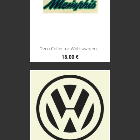
Deco Collector Wolkswagen...
Prix
18,00 €