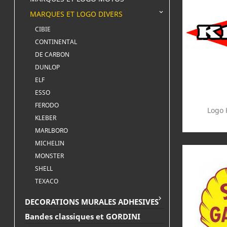

MARQUES ET LOGO DIVERS
CIBIE
CONTINENTAL
DE CARBON
DUNLOP
ELF
ESSO
FERODO

Logo 
KLEBER
MARLBORO
MICHELIN
MONSTER
SHELL
TEXACO

DECORATIONS MURALES ADHESIVES
Bandes classiques et GORDINI