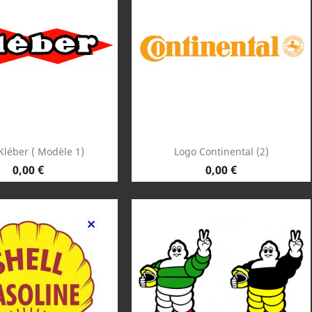
Aperçu rapide
Aperçu rapide

Kléber ( Modèle 1)
Logo Continental (2)
Prix
Prix
0,00 €
0,00 €