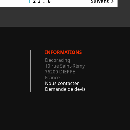
1
Suivant
2
3
…
6

INFORMATIONS
Decoracing
10 rue Saint-Rémy
76200 DIEPPE
France
Nous contacter
Demande de devis