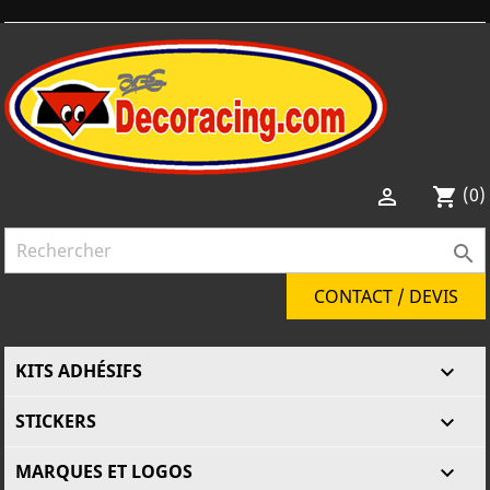
(0)

shopping_cart

CONTACT / DEVIS
KITS ADHÉSIFS

STICKERS

MARQUES ET LOGOS
