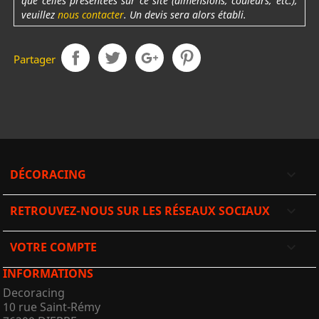
que celles présentées sur ce site (dimensions, couleurs, etc.),
veuillez
nous contacter
. Un devis sera alors établi.
Partager
DÉCORACING

RETROUVEZ-NOUS SUR LES RÉSEAUX SOCIAUX

VOTRE COMPTE

INFORMATIONS
Decoracing
10 rue Saint-Rémy