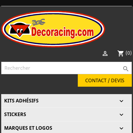
(0)

shopping_cart

CONTACT / DEVIS
KITS ADHÉSIFS

STICKERS

MARQUES ET LOGOS
