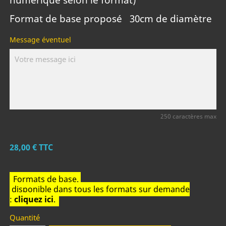
Format de base proposé 30cm de diamètre
Message éventuel
250 caractères max
28,00 €
TTC
Formats de base.
disponible dans tous les formats sur demande
:
cliquez ici
.
Quantité