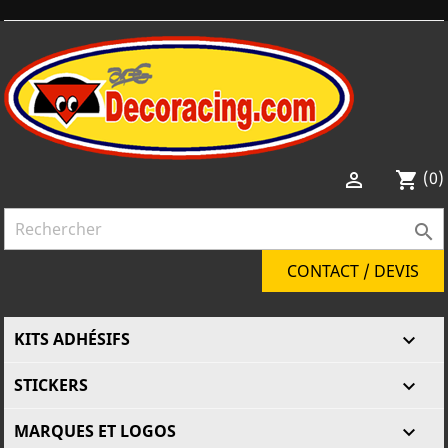
(0)

shopping_cart

CONTACT / DEVIS
KITS ADHÉSIFS

STICKERS

MARQUES ET LOGOS
