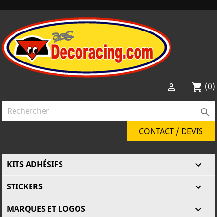
(0)

shopping_cart

CONTACT / DEVIS
KITS ADHÉSIFS

STICKERS

MARQUES ET LOGOS
