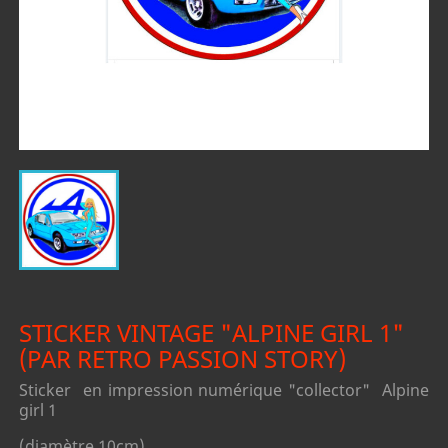
STICKER VINTAGE "ALPINE GIRL 1"
(PAR RETRO PASSION STORY)
Sticker en impression numérique "collector"
Alpine
girl 1
(diamètre 10cm)