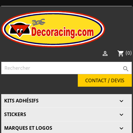
(0)

shopping_cart

CONTACT / DEVIS
KITS ADHÉSIFS

STICKERS

MARQUES ET LOGOS
