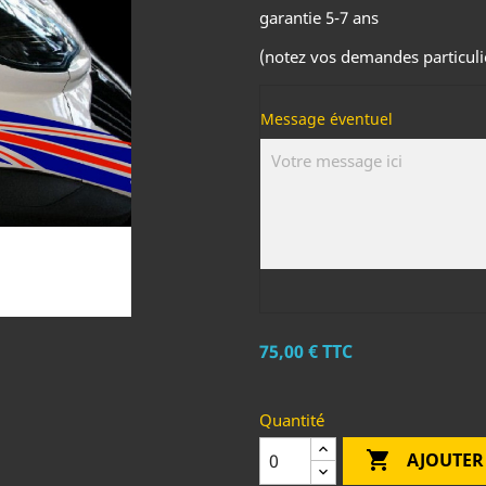
garantie 5-7 ans
(notez vos demandes particuliè
Message éventuel
75,00 €
TTC
Quantité

AJOUTER