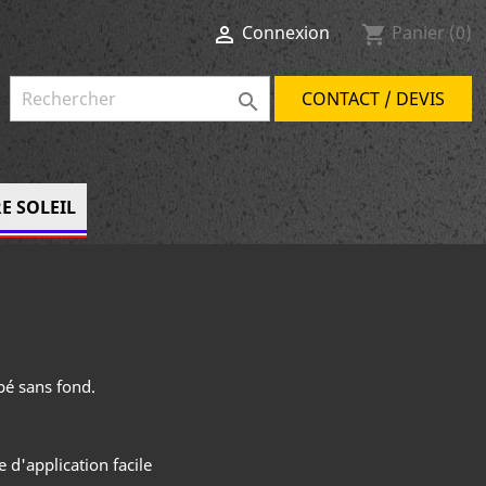
Connexion
Panier
(0)

shopping_cart
CONTACT / DEVIS

E SOLEIL
pé sans fond.
 d'application facile