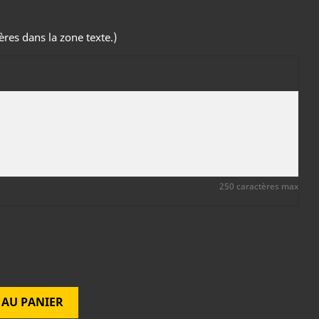
res dans la zone texte.)
250 caractères max
 AU PANIER