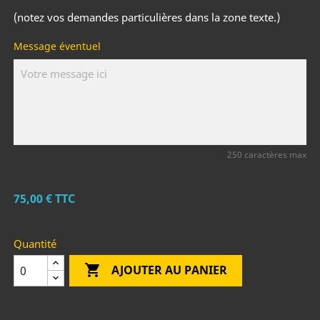
(notez vos demandes particulières dans la zone texte.)
Message éventuel
250 caractères max
75,00 €
TTC
Quantité

AJOUTER AU PANIER