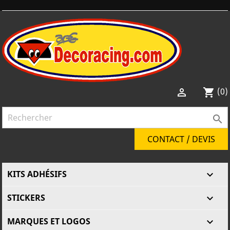
(0)

shopping_cart

CONTACT / DEVIS
KITS ADHÉSIFS

STICKERS

MARQUES ET LOGOS
