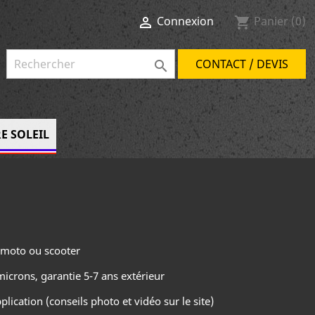
Connexion
Panier
(0)

shopping_cart
CONTACT / DEVIS

E SOLEIL
 moto ou scooter
icrons, garantie 5-7 ans extérieur
plication (conseils photo et vidéo sur le site)