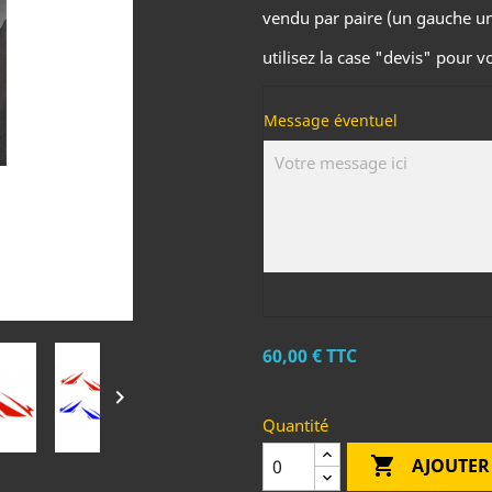
vendu par paire (un gauche un
utilisez la case "devis" pour 
Message éventuel
60,00 €
TTC

Quantité

AJOUTER