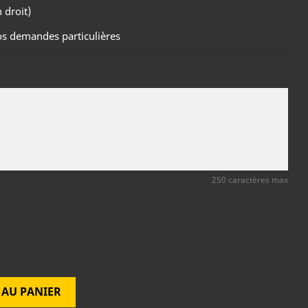
 droit)
vos demandes particulières
250 caractères max
 AU PANIER