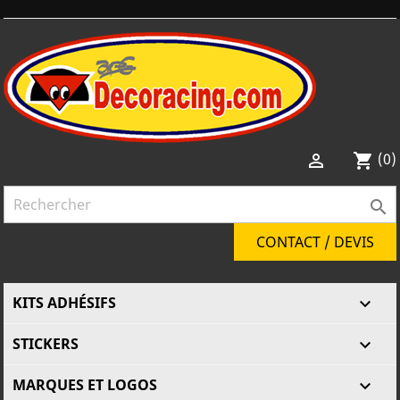
(0)

shopping_cart

CONTACT / DEVIS
KITS ADHÉSIFS

STICKERS

MARQUES ET LOGOS
