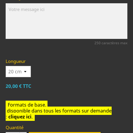
250 caractères max
Longueur
20,00 €
TTC
Formats de base.
disponible dans tous les formats sur demande
:
cliquez ici
.
Quantité