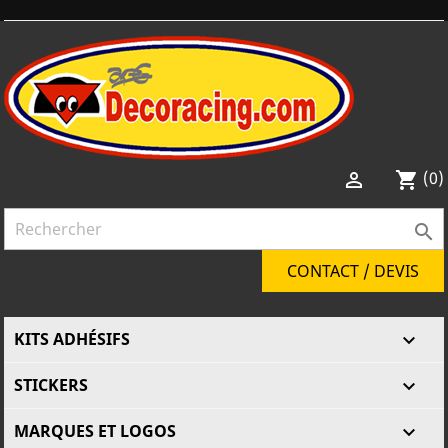
(0)

shopping_cart

CONTACT / DEVIS
KITS ADHÉSIFS

STICKERS

MARQUES ET LOGOS
