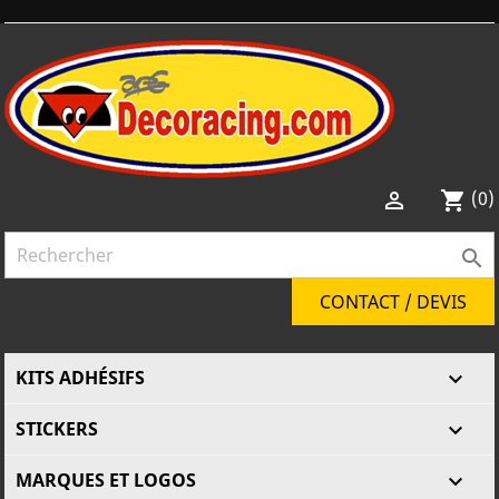
(0)

shopping_cart

CONTACT / DEVIS
KITS ADHÉSIFS

STICKERS

MARQUES ET LOGOS
