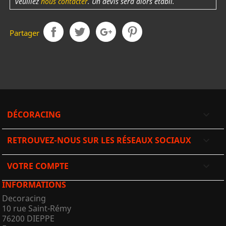
veuillez
nous contacter
. Un devis sera alors établi.
Partager
DÉCORACING

RETROUVEZ-NOUS SUR LES RÉSEAUX SOCIAUX

VOTRE COMPTE

INFORMATIONS
Decoracing
10 rue Saint-Rémy
76200 DIEPPE