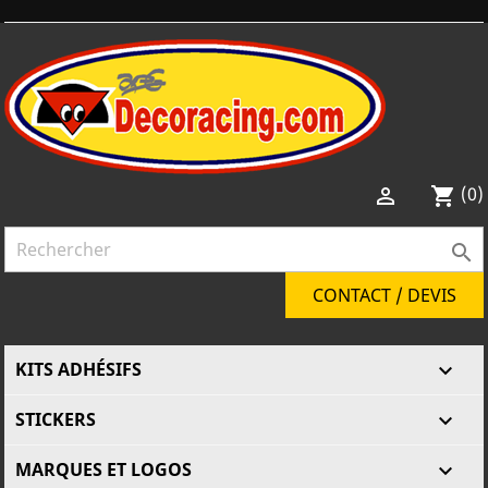
(0)

shopping_cart

CONTACT / DEVIS
KITS ADHÉSIFS

STICKERS

MARQUES ET LOGOS
