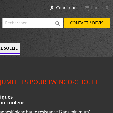
Connexion
Panier
(0)

shopping_cart
CONTACT / DEVIS

E SOLEIL
JUMELLES POUR TWINGO-CLIO, ET
iques
ou couleur
 adhésif blanc haute résistance (7ans minimum)