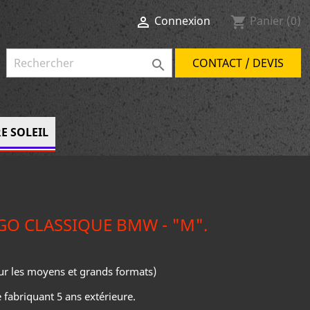
Connexion
Panier
(0)

shopping_cart
CONTACT / DEVIS

E SOLEIL
GO CLASSIQUE BMW - "M".
ur les moyens et grands formats)
 fabriquant 5 ans extérieure.