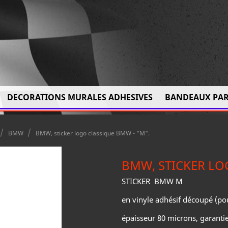
DECORATIONS MURALES ADHESIVES
BANDEAUX PAR
BMW
BMW, sticker logo classique BMW - "M".
BMW, STICKER LO
STICKER BMW M
en vinyle adhésif découpé (po
épaisseur 80 microns, garantie